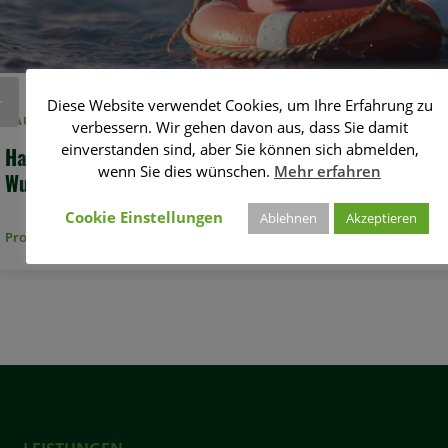
URÜCK
Diese Website verwendet Cookies, um Ihre Erfahrung zu
HAUSHALTSKONSOLIDIERUNG
verbessern. Wir gehen davon aus, dass Sie damit
einverstanden sind, aber Sie können sich abmelden,
Haushaltskonsolidierung in der Stadt Königs
wenn Sie dies wünschen.
Mehr erfahren
Wusterhausen
Cookie Einstellungen
Ablehnen
Akzeptieren
Projekteinblick lesen