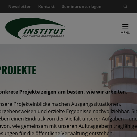
Newsletter
Kontakt
Seminarunterlagen
Suche nach:
MENU
PROJEKTE
onkrete Projekte zeigen am besten, wie wir arbeiten.
nsere Projekteinblicke machen Ausgangssituationen,
orgehensweisen und erzielte Ergebnisse nachvollziehbar. Si
eben einen Eindruck von der Vielfalt unserer Aufgaben – un
avon, wie gemeinsam mit unseren Auftraggebern tragfähige
ösungen für die öffentliche Verwaltung entstehen.