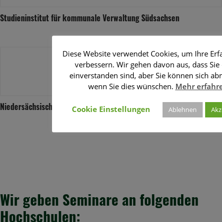
Studieninstitut für kommunale Verwaltung Südsachsen
Diese Website verwendet Cookies, um Ihre Erf
verbessern. Wir gehen davon aus, dass Sie
einverstanden sind, aber Sie können sich ab
wenn Sie dies wünschen.
Mehr erfahr
Niedersächsisches Studieninstitut
Cookie Einstellungen
Ablehnen
Akz
Wir geben Seminare an folgenden
Hochschulen: