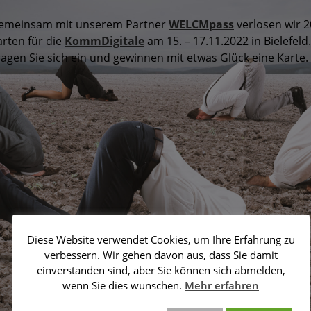
emeinsam mit unserem Partner
WELCMpass
verlosen wir 2
arten für die
KommDigitale
am 15. – 17.11.2022 in Bielefeld.
ragen Sie sich ein und gewinnen mit etwas Glück eine Karte.
Diese Website verwendet Cookies, um Ihre Erfahrung zu
verbessern. Wir gehen davon aus, dass Sie damit
einverstanden sind, aber Sie können sich abmelden,
wenn Sie dies wünschen.
Mehr erfahren