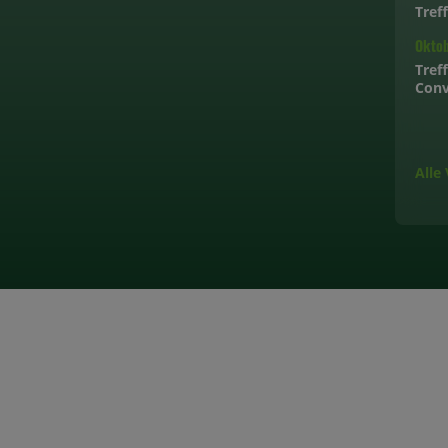
Tref
Okto
Tref
Conv
Alle