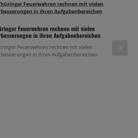
üringer Feuerwehren rechnen mit vielen
rbesserungen in ihren Aufgabenbereichen
Verbesseru
Security a
üringer Feuerwehren rechnen mit vielen
WEITER
Berlin 🚀
rbesserungen in ihren Aufgabenbereichen
Verbesserun
Security am
Berlin. Hie
die wir erf