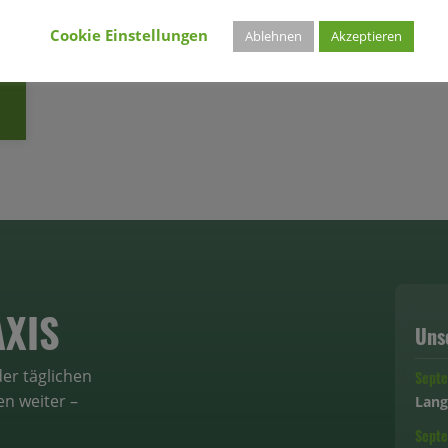
Cookie Einstellungen
Ablehnen
Akzeptieren
AXIS
Uns
er täglichen
Sept
n weiter –
Lang
Sept