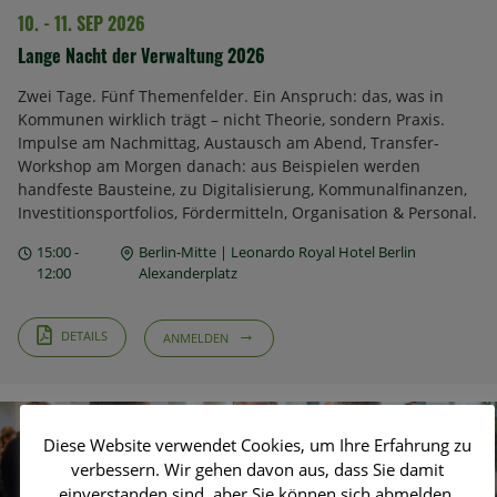
10. - 11. SEP 2026
Lange Nacht der Verwaltung 2026
Zwei Tage. Fünf Themenfelder. Ein Anspruch: das, was in
Kommunen wirklich trägt – nicht Theorie, sondern Praxis.
Impulse am Nachmittag, Austausch am Abend, Transfer-
Workshop am Morgen danach: aus Beispielen werden
handfeste Bausteine, zu Digitalisierung, Kommunalfinanzen,
Investitionsportfolios, Fördermitteln, Organisation & Personal.
15:00 -
Berlin-Mitte | Leonardo Royal Hotel Berlin
12:00
Alexanderplatz
DETAILS
ANMELDEN
Diese Website verwendet Cookies, um Ihre Erfahrung zu
verbessern. Wir gehen davon aus, dass Sie damit
einverstanden sind, aber Sie können sich abmelden,