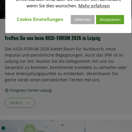
wenn Sie dies wünschen.
Mehr erfahren
Cookie Einstellungen
Ablehnen
Akzeptieren
16. - 18. SEP 2026
Treffen Sie uns beim KGSt-FORUM 2026 in Leipzig
Das KGSt-FORUM 2026 bietet Raum für Austausch, neue
Impulse und persönliche Begegnungen. Auch das IPM ist in
Leipzig vor Ort. Nutzen Sie die Gelegenheit, mit uns ins
Gespräch zu kommen, bestehende Kontakte zu vertiefen oder
neue Anknüpfungspunkte zu entdecken. Vereinbaren Sie
gerne vorab einen persönlichen Termin mit uns.
Congress Center Leipzig
DETAILS