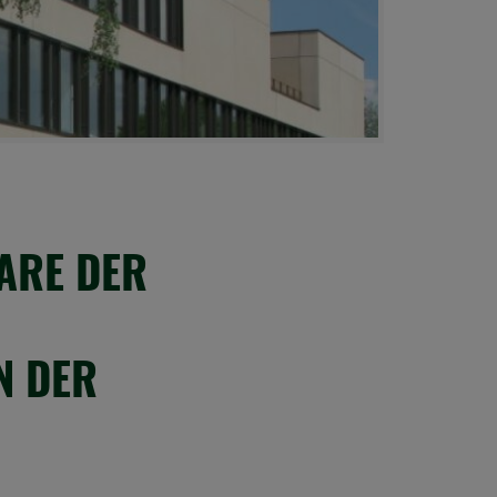
ARE DER
N DER