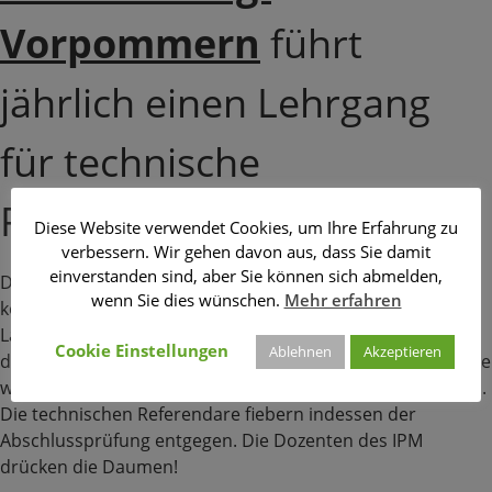
Vorpommern
führt
jährlich einen Lehrgang
für technische
Referendare durch.
Diese Website verwendet Cookies, um Ihre Erfahrung zu
verbessern. Wir gehen davon aus, dass Sie damit
einverstanden sind, aber Sie können sich abmelden,
Die Teilnehmer streben einen höheren Dienst an und
wenn Sie dies wünschen.
Mehr erfahren
kommen deswegen aus der gesamten Bundes- und
Landesverwaltung. Dabei stellt das IPM die Dozenten für
Cookie Einstellungen
Ablehnen
Akzeptieren
die haushaltswirtschaftlichen Module. Diese Lehrgangsteile
wurden im Februar und März dieses Jahres abgeschlossen.
Die technischen Referendare fiebern indessen der
Abschlussprüfung entgegen. Die Dozenten des IPM
drücken die Daumen!