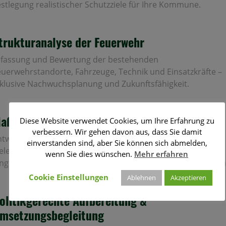
estlegung realistischer Schutzziele für Ihre Kommune.
trukturanalyse der Feuerwehr
rfassung und Bewertung der bestehenden
euerwehrstandorte, Fahrzeuge, Technik und Einsatzkräfte –
nklusive Nachwuchsplanung und Zukunftsfähigkeit.
aßnahmenentwicklung & Kostenplanung
Diese Website verwendet Cookies, um Ihre Erfahrung zu
verbessern. Wir gehen davon aus, dass Sie damit
ntwicklung konkreter Handlungsempfehlungen zur
einverstanden sind, aber Sie können sich abmelden,
elerreichung – unterteilt in kurzfristige, mittelfristige und
wenn Sie dies wünschen.
Mehr erfahren
angfristige Maßnahmen mit transparenter Kostenkalkulation
Cookie Einstellungen
Ablehnen
Akzeptieren
olitikgerechte Aufbereitung &
msetzungsbegleitung