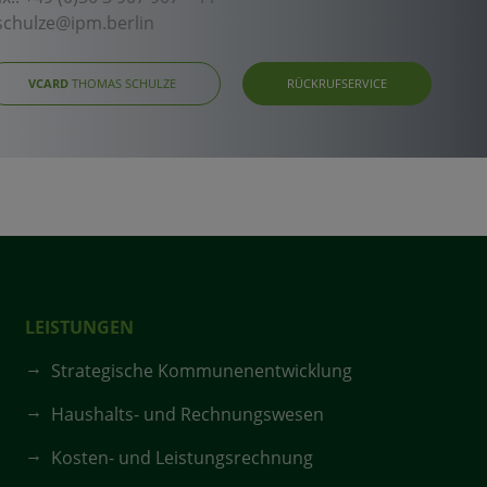
.schulze@ipm.berlin
VCARD
THOMAS SCHULZE
RÜCKRUFSERVICE
LEISTUNGEN
Strategische Kommunenentwicklung
Haushalts- und Rechnungswesen
Kosten- und Leistungsrechnung