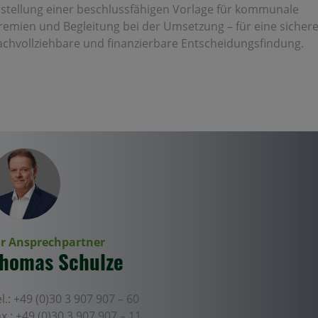
rstellung einer beschlussfähigen Vorlage für kommunale
remien und Begleitung bei der Umsetzung – für eine sichere
achvollziehbare und finanzierbare Entscheidungsfindung.
hr Ansprechpartner
homas Schulze
l.:
+49 (0)30 3 907 907 – 60
x.:
+49 (0)30 3 907 907 – 11