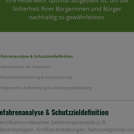
Ihre Feuerwehr optimal aufgestellt ist, um die
Sicherheit Ihrer Bürgerinnen und Bürger
nachhaltig zu gewährleisten.
fahrenanalyse & Schutzzieldefinition
rukturanalyse der Feuerwehr
ßnahmenentwicklung & Kostenplanung
litikgerechte Aufbereitung & Umsetzungsbegleitung
efahrenanalyse & Schutzzieldefinition
entifikation relevanter Gefahrenpotenziale (z.
B.
ndustrieanlagen, Großveranstaltungen, Naturereignisse) un