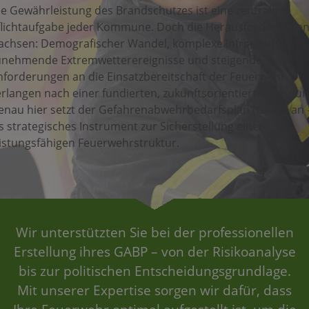
ie Gewährleistung des Brandschutzes ist eine zentrale
flichtaufgabe jeder Kommune. Doch die Herausforderunge
achsen: Demografischer Wandel, komplexe Infrastruktur,
unehmende Extremwetterereignisse und steigende
nforderungen an die Einsatzbereitschaft der Feuerwehr
erlangen nach einer fundierten, zukunftsorientierten Planun
enau hier setzt der Gefahrenabwehrbedarfsplan (GABP) an 
s strategisches Instrument zur Sicherstellung einer
eistungsfähigen Feuerwehrstruktur.
Wir unterstützten Sie bei der professionellen
Erstellung ihres GABP – von der Risikoanalyse
bis zur politischen Entscheidungsgrundlage.
Mit unserer Expertise sorgen wir dafür, dass