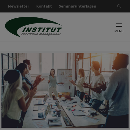
Newsletter
Kontakt
Seminarunterlagen
Suche nach:
MENU