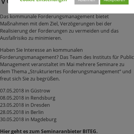
Das kommunale Forderungsmanagement bietet
Maßnahmen mit dem Ziel, Verzögerungen bei der
Realisierung der Forderungen zu vermeiden und das
Ausfallrisiko zu minimieren.
Haben Sie Interesse an kommunalen
Forderungsmanagement? Das Team des Instituts für Public
Management veranstaltet im Mai mehrere Seminare zu
dem Thema „Strukturiertes Forderungsmanagement“ und
freut sich Sie zu begrüßen.
07.05.2018 in Güstrow
08.05.2018 in Rendsburg
23.05.2018 in Dresden
28.05.2018 in Berlin
30.05.2018 in Magdeburg
Hier geht es zum Seminaranbieter BITEG.