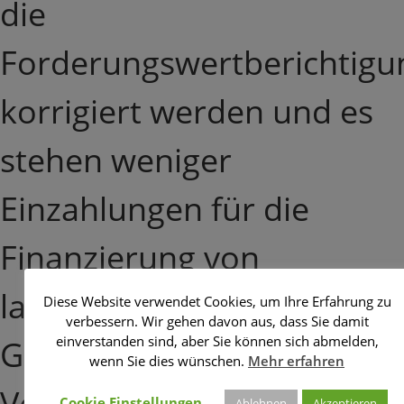
die
Forderungswertberichtigu
korrigiert werden und es
stehen weniger
Einzahlungen für die
Finanzierung von
laufenden
Diese Website verwendet Cookies, um Ihre Erfahrung zu
verbessern. Wir gehen davon aus, dass Sie damit
einverstanden sind, aber Sie können sich abmelden,
Geschäftsvorfällen zur
wenn Sie dies wünschen.
Mehr erfahren
Verfügung.
Cookie Einstellungen
Ablehnen
Akzeptieren