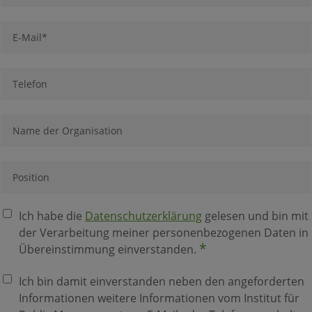
*
n
N
a
E
a
m
-
c
e
M
h
a
n
T
i
a
e
l
m
l
*
e
e
N
*
f
a
o
m
n
e
P
d
o
e
s
r
i
D
Ich habe die
Datenschutzerklärung
gelesen und bin mit
O
t
a
der Verarbeitung meiner personenbezogenen Daten in
r
i
t
*
Übereinstimmung einverstanden.
g
o
e
a
n
n
W
Ich bin damit einverstanden neben den angeforderten
n
s
e
i
Informationen weitere Informationen vom Institut für
c
i
s