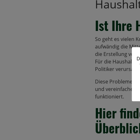
Haushal
Ist Ihre
So geht es vielen 
aufwändig die Mitt
die Erstellung von 
D
Für die Haushaltsb
Politiker verursa
Diese Probleme kön
und vereinfachen.
funktioniert.
Hier fin
Überblic