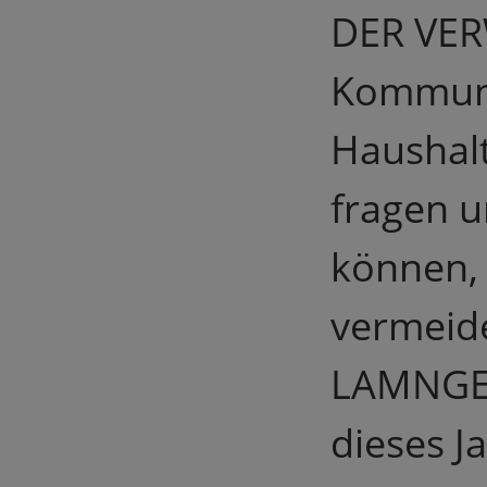
DER VER
Kommune
Haushal
fragen u
können,
vermeide
LAMNGE
dieses J