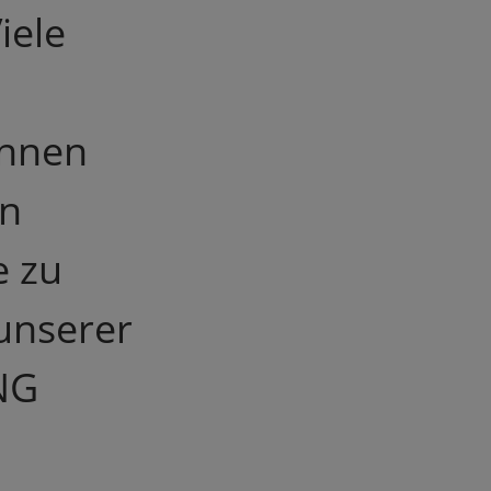
iele
innen
en
e zu
unserer
NG