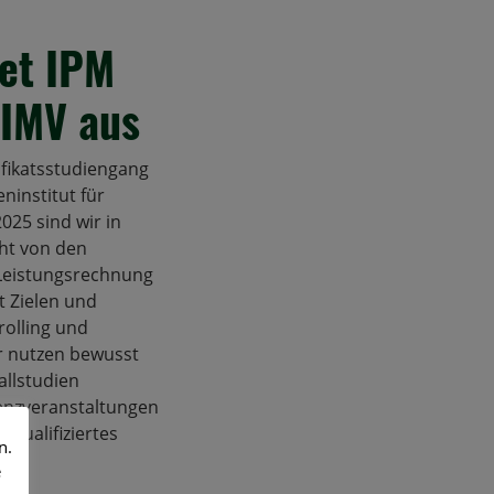
det IPM
SIMV aus
ifikatsstudiengang
institut für
025 sind wir in
ht von den
Leistungsrechnung
 Zielen und
olling und
r nutzen bewusst
allstudien
enzveranstaltungen
 qualifiziertes
n.
e