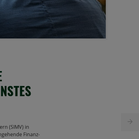
E
ENSTES
rn (SIMV) in
ngehende Finanz-