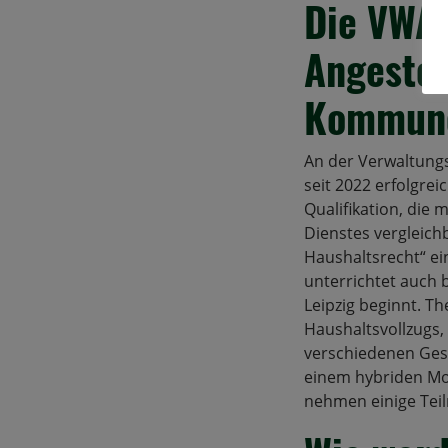
Die VWA 
Angestel
Kommun
An der Verwaltungs
seit 2022 erfolgre
Qualifikation, die
Dienstes vergleich
Haushaltsrecht“ ei
unterrichtet auch 
Leipzig beginnt. T
Haushaltsvollzugs
verschiedenen Gesc
einem hybriden Mode
nehmen einige Teil