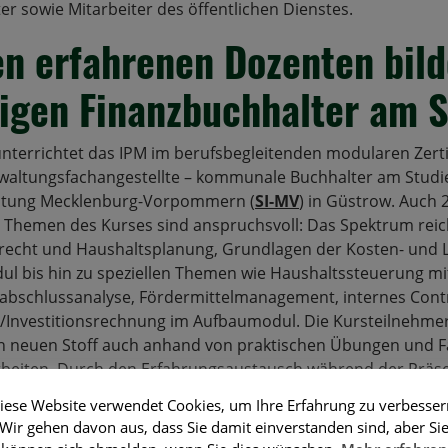
er sowie Mitarbeiter des öffentlichen Dienstes.
en erfahrenen Dozenten bil
tigen Finanzbuchhalter am 
nterrichtet das IPM im berufsbegleitenden modularen Zert
altungsfachangestellte – kommunale Buchhalter am Studien
tung Mecklenburg-Vorpommern (
SI-MV
) in Güstrow. Auch 2
 Themen des Kurses sind anspruchsvoll: Das Spektrum reic
echt und Haushaltsplanung, Grundlagen der Kosten- und 
 bis hin zu speziellen Themen wie Haushaltssteuerung mit
abschlussanalyse, Fördermittelmanagement, internes Contr
s-/Investitionsrechnung im Aufbaumodul. Die Kursteilnehme
en neuen Stoff auch anhand von praktischen Übungen und F
beiten. Durch den Erfahrungsaustausch während der Präs
ehmer die Lernziele des Kurses und erwerben erfolgreich ein
iese Website verwendet Cookies, um Ihre Erfahrung zu verbesser
Wir gehen davon aus, dass Sie damit einverstanden sind, aber Si