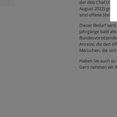
der dbb Chef Ulrich
August 2022) gesagt
sind offene Stelle
Dieser Bedarf wir
Jahrgänge bald all
Bundesvorsitzende 
Anreize, die den öf
Menschen, die sich
Haben Sie auch zu
Gern nehmen wir I