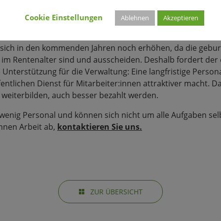
 Silberbach hat im Interview mit der „Frankfurter Allgemein
, dass in Deutschland 360.000 Stellen im öffentlichen Diens
Cookie Einstellungen
Ablehnen
Akzeptieren
n und der Bedarf für neue Aufgaben miteinbezogen.
d sich in den kommenden Jahren noch erhöhen, da die gebu
e im Rentenalter sind und ausscheiden. Deshalb fordert der
Unterstützung für die Verwaltung: Eine langfristige Perso
fentlichen Dienst für Mitarbeiter:innen attraktiver macht. Da
 weiterbilden, auch besser bezahlt werden.
 wenig Personal und können sich nicht um alle Aufgaben s
hnen Arbeit ab,
kontaktieren Sie uns.
ZUR ÜBERSICHT