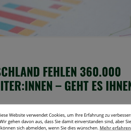
SCHLAND FEHLEN 360.000
ITER:INNEN – GEHT ES IHN
iese Website verwendet Cookies, um Ihre Erfahrung zu verbesser
Wir gehen davon aus, dass Sie damit einverstanden sind, aber Si
IPM
können sich abmelden, wenn Sie dies wünschen.
Mehr erfahren