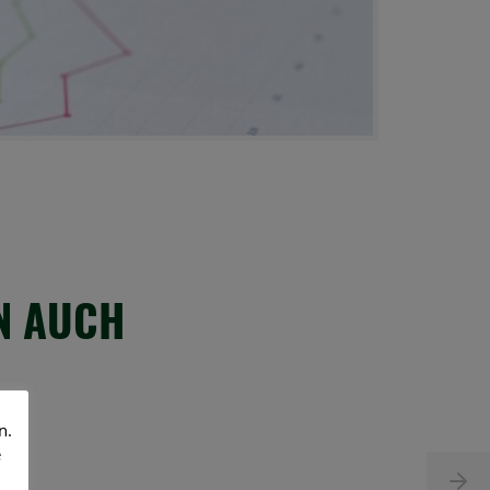
EN AUCH
n.
e