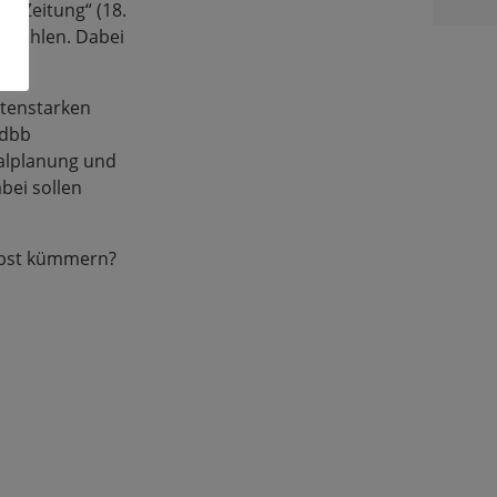
en Zeitung“ (18.
t fehlen. Dabei
rtenstarken
 dbb
nalplanung und
bei sollen
elbst kümmern?