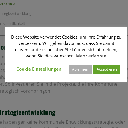
orkshop
rategieentwicklung
rtschaftlichkeit
Diese Website verwendet Cookies, um Ihre Erfahrung zu
verbessern. Wir gehen davon aus, dass Sie damit
orkshop
einverstanden sind, aber Sie können sich abmelden,
wenn Sie dies wünschen.
Mehr erfahren
mit Sie Ihre Investitionen in Zukunft selbst strategisch
lanen können, bringen wir Ihnen alles bei, was Sie zum The
Cookie Einstellungen
Ablehnen
Akzeptieren
issen müssen. Zudem nehmen wir im Workshop beispielhaf
nhand Ihrer Daten eine strategische Investitionspriorisieru
r. So investieren Sie in die Projekte, die Ihre Kommune
trategisch voranbringen.
trategieentwicklung
ie haben gar keine kommunale Entwicklungsstrategie, oder