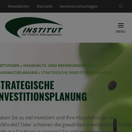
Newsletter
Kontakt
Seminarunterlagen
Suche nach:
MENU
EISTUNGEN
»
HAUSHALTS- UND RECHNUNGSWESEN
»
AUSHALTSPLANUNG
»
STRATEGISCHE INVESTITIONSPLANUNG
STRATEGISCHE
INVESTITIONSPLANUNG
ben Sie zu viel investiert und Ihre Haushaltslage ist
efährdet? Oder scheinen die gewählten Investitionsvorhabe
icht zur Sachlage zu passen? So geht es vielen Kommunen,