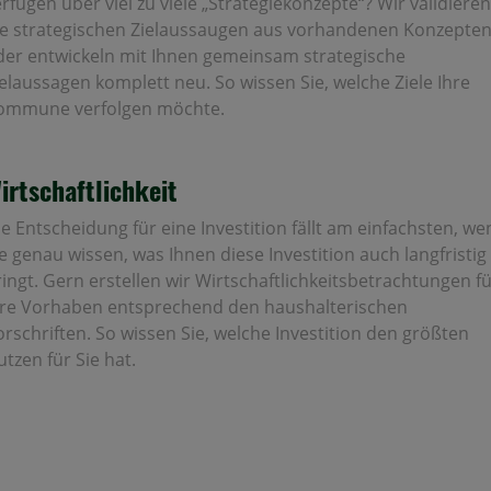
rfügen über viel zu viele „Strategiekonzepte“? Wir validieren
ie strategischen Zielaussaugen aus vorhandenen Konzepte
der entwickeln mit Ihnen gemeinsam strategische
ielaussagen komplett neu. So wissen Sie, welche Ziele Ihre
ommune verfolgen möchte.
irtschaftlichkeit
e Entscheidung für eine Investition fällt am einfachsten, w
e genau wissen, was Ihnen diese Investition auch langfristig
ingt. Gern erstellen wir Wirtschaftlichkeitsbetrachtungen f
hre Vorhaben entsprechend den haushalterischen
orschriften. So wissen Sie, welche Investition den größten
tzen für Sie hat.