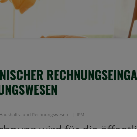
NISCHER RECHNUNGSEING
UNGSWESEN
Haushalts- und Rechnungswesen
IPM
chnung wird für die öffentl