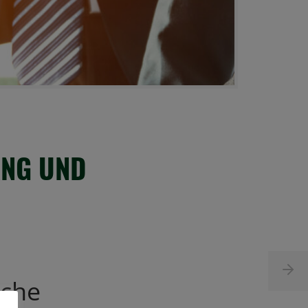
ANG UND
iche