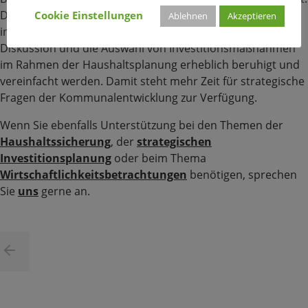
Das hilft, die Investitionen entsprechend ihrer Bedeutung
Cookie Einstellungen
Ablehnen
Akzeptieren
in eine Reihenfolge zu bringen. So kann in Kommunen die
Diskussion und die Auswahl von Investitionsmaßnahmen
im Rahmen der Haushaltsplanung erheblich beruhigt und
vereinfacht werden. Damit steht mehr Zeit für strategische
Fragen der Kommunalentwicklung zur Verfügung.
Wenn Sie ebenfalls Unterstützung bei den Themen der
Haushaltssicherung
, der
strategischen
Investitionsplanung
oder beim Thema
Wirtschaftlichkeitsbetrachtungen
benötigen, sprechen
Sie
uns
gerne an.