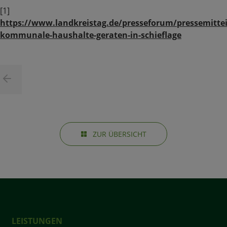
[1]
https://www.landkreistag.de/presseforum/pressemitte
kommunale-haushalte-geraten-in-schieflage
ZUR ÜBERSICHT
LEISTUNGEN