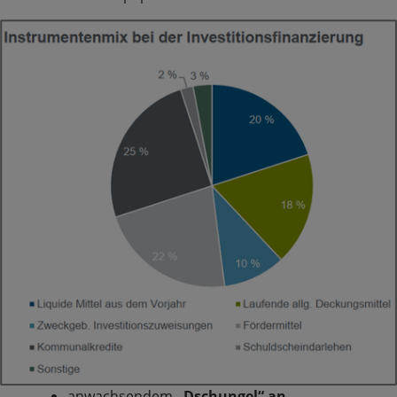
anwachsendem
„Dschungel“ an