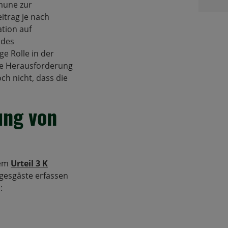
mune zur
itrag je nach
tion auf
 des
e Rolle in der
ine Herausforderung
ch nicht, dass die
ung von
dem
Urteil 3 K
gesgäste erfassen
: