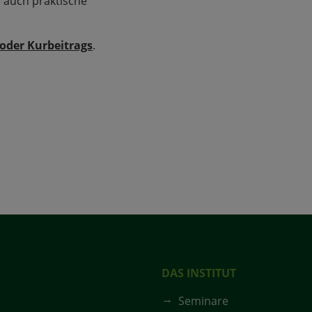
s auch praktische
 oder Kurbeitrags
.
DAS INSTITUT
Seminare