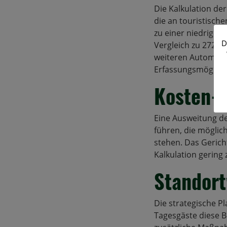
Die Kalkulation de
die an touristische
zu einer niedrigen
D
Vergleich zu 272.7
weiteren Automaten
Erfassungsmöglich
Kosten-
Eine Ausweitung d
führen, die möglic
stehen. Das Geric
Kalkulation gering 
Standort
Die strategische P
Tagesgäste diese B