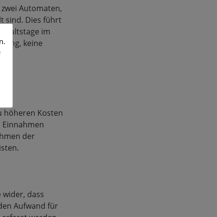
r zwei Automaten,
t sind. Dies führt
nthaltstage im
n.
idung, keine
e
zu höheren Kosten
en Einnahmen
ahmen der
isten.
 wider, dass
 den Aufwand für