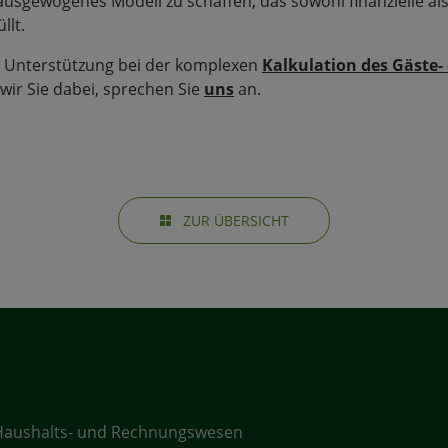
usgewogenes Modell zu schaffen, das sowohl finanzielle al
llt.
e Unterstützung bei der komplexen
Kalkulation des Gäste-
wir Sie dabei, sprechen Sie
uns
an.
ZUR ÜBERSICHT
Haushalts- und Rechnungswesen