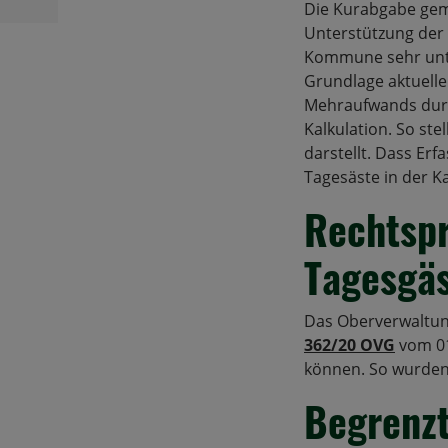
Die Kurabgabe gemä
Unterstützung der t
Kommune sehr unter
Grundlage aktuell
Mehraufwands durch
Kalkulation. So ste
darstellt. Dass Erf
Tagesäste in der K
Rechtspr
Tagesgä
Das Oberverwaltun
362/20 OVG
vom 01
können. So wurden 
Begrenzt