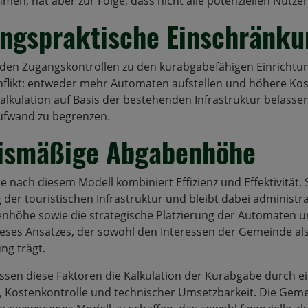
men, hat aber zur Folge, dass nicht alle potenziellen Nutzer
ngspraktische Einschränk
den Zugangskontrollen zu den kurabgabefähigen Einrichtun
onflikt: entweder mehr Automaten aufstellen und höhere Kos
lkulation auf Basis der bestehenden Infrastruktur belassen
ufwand zu begrenzen.
nismäßige Abgabenhöhe
 nach diesem Modell kombiniert Effizienz und Effektivität. 
 der touristischen Infrastruktur und bleibt dabei administr
nhöhe sowie die strategische Platzierung der Automaten u
eses Ansatzes, der sowohl den Interessen der Gemeinde al
ng trägt.
ssen diese Faktoren die Kalkulation der Kurabgabe durch 
, Kostenkontrolle und technischer Umsetzbarkeit. Die Geme