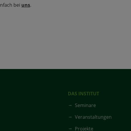
infach bei
uns
.
DAS INSTITUT
Seminare
Veranstaltungen
Projekte