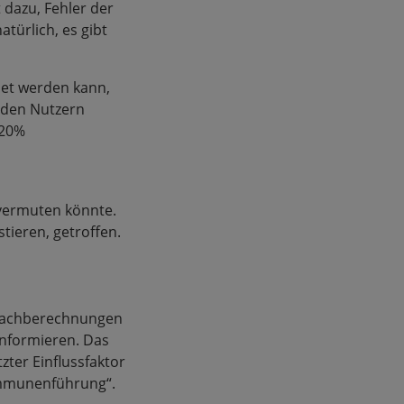
dazu, Fehler der
atürlich, es gibt
net werden kann,
 den Nutzern
120%
vermuten könnte.
tieren, getroffen.
 Nachberechnungen
 informieren. Das
zter Einflussfaktor
ommunenführung“.