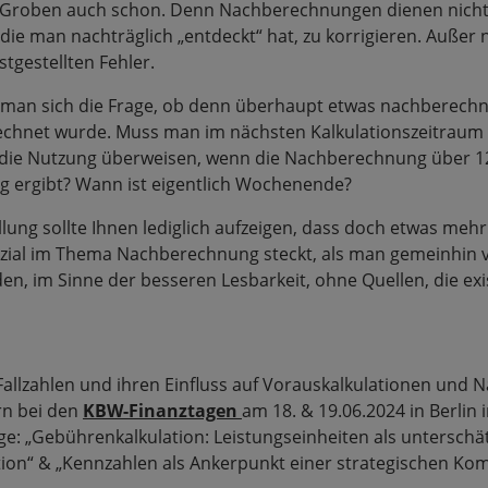
 Groben auch schon. Denn Nachberechnungen dienen nicht 
die man nachträglich „entdeckt“ hat, zu korrigieren. Außer n
stgestellten Fehler.
lt man sich die Frage, ob denn überhaupt etwas nachberech
echnet wurde. Muss man im nächsten Kalkulationszeitraum
ür die Nutzung überweisen, wenn die Nachberechnung über 
 ergibt? Wann ist eigentlich Wochenende?
lung sollte Ihnen lediglich aufzeigen, dass doch etwas mehr
ial im Thema Nachberechnung steckt, als man gemeinhin 
n, im Sinne der besseren Lesbarkeit, ohne Quellen, die exis
allzahlen und ihren Einfluss auf Vorauskalkulationen und
rn bei den
KBW-Finanztagen
am 18. & 19.06.2024 in Berlin
ge: „Gebührenkalkulation: Leistungseinheiten als unterschät
tion“ & „Kennzahlen als Ankerpunkt einer strategischen K