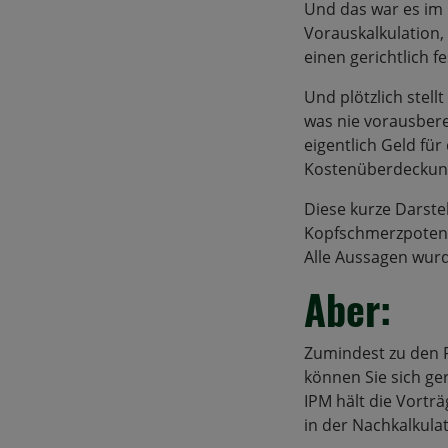
Und das war es im
Vorauskalkulation, 
einen gerichtlich fe
Und plötzlich stel
was nie vorausber
eigentlich Geld f
Kostenüberdeckung
Diese kurze Darstel
Kopfschmerzpotenz
Alle Aussagen wurde
Aber:
Zumindest zu den F
können Sie sich ge
IPM hält die Vorträ
in der Nachkalkula