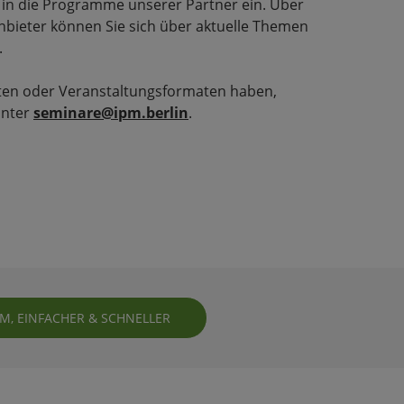
 in die Programme unserer Partner ein. Über
nbieter können Sie sich über aktuelle Themen
.
lten oder Veranstaltungsformaten haben,
unter
seminare@ipm.berlin
.
, EINFACHER & SCHNELLER