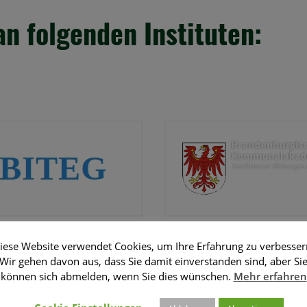
n folgenden Instituten:
gs- & Technologie-
Brandenburgische
schaft mbH
Kommunalakademie
iese Website verwendet Cookies, um Ihre Erfahrung zu verbesser
Wir gehen davon aus, dass Sie damit einverstanden sind, aber Si
können sich abmelden, wenn Sie dies wünschen.
Mehr erfahren