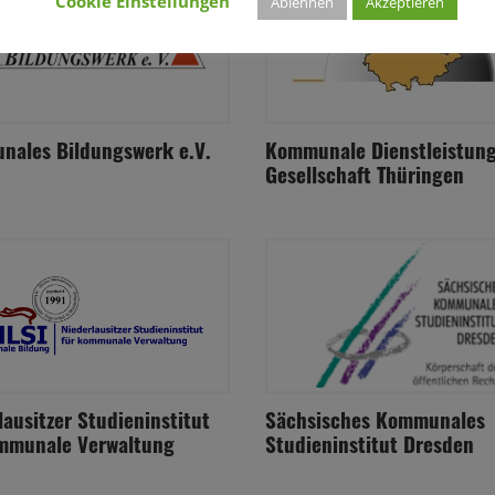
Cookie Einstellungen
Ablehnen
Akzeptieren
ales Bildungswerk e.V.
Kommunale Dienstleistung
Gesellschaft Thüringen
lausitzer Studieninstitut
Sächsisches Kommunales
mmunale Verwaltung
Studieninstitut Dresden