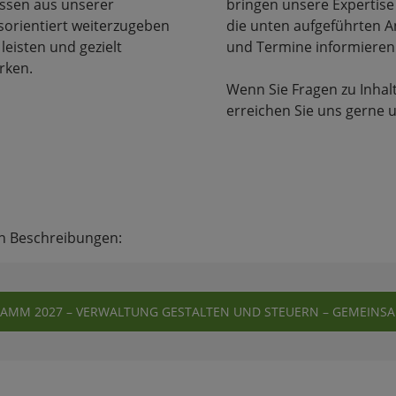
issen aus unserer
bringen unsere Expertise
sorientiert weiterzugeben
die unten aufgeführten A
 leisten und gezielt
und Termine informieren
rken.
Wenn Sie Fragen zu Inha
erreichen Sie uns gerne 
en Beschreibungen:
MM 2027 – VERWALTUNG GESTALTEN UND STEUERN – GEMEINSAM