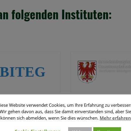
n folgenden Instituten:
gs- & Technologie-
Brandenburgische
schaft mbH
Kommunalakademie
iese Website verwendet Cookies, um Ihre Erfahrung zu verbesser
Wir gehen davon aus, dass Sie damit einverstanden sind, aber Si
können sich abmelden, wenn Sie dies wünschen.
Mehr erfahren