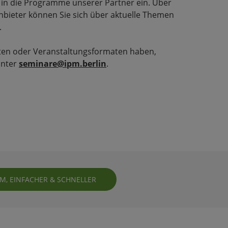
 in die Programme unserer Partner ein. Über
nbieter können Sie sich über aktuelle Themen
.
lten oder Veranstaltungsformaten haben,
unter
seminare@ipm.berlin
.
, EINFACHER & SCHNELLER