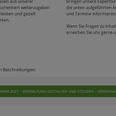
issen aus unserer
bringen unsere Expertise
sorientiert weiterzugeben
die unten aufgeführten A
 leisten und gezielt
und Termine informieren
rken.
Wenn Sie Fragen zu Inha
erreichen Sie uns gerne 
en Beschreibungen:
MM 2027 – VERWALTUNG GESTALTEN UND STEUERN – GEMEINSAM