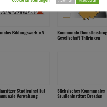
Cookie Einstellungen
Ablehnen
Akzeptieren
ales Bildungswerk e.V.
Kommunale Dienstleistung
Gesellschaft Thüringen
lausitzer Studieninstitut
Sächsisches Kommunales
mmunale Verwaltung
Studieninstitut Dresden