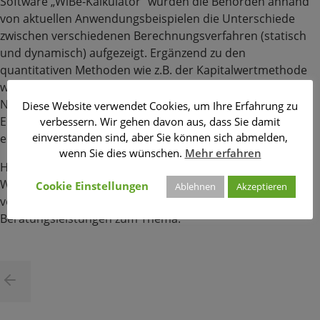
Software „WiBe-Kalkulator“ wurden die Behörden anhand
von aktuellen Anwendungsbeispielen die Unterschiede
zwischen verschiedenen Berechnungsverfahren (statisch
und dynamisch) aufgezeigt. Ergänzend zu den
quantitativen Methoden wie z.B. der Kapitalwertmethode
wurden auch die qualitativen Bewertungsmethoden der
Nutzwert- und Kosten-Nutzenanalyse vorgestellt. Mit den
Diese Website verwendet Cookies, um Ihre Erfahrung zu
Ergebnissen der Schulung kann das BMJV und das DPMA
verbessern. Wir gehen davon aus, dass Sie damit
einverstanden sind, aber Sie können sich abmelden,
ein umfassenderes Investitionscontrolling umsetzen.
wenn Sie dies wünschen.
Mehr erfahren
Haben auch Sie Interesse die Durchführung von
Wirtschaftlichkeitsbetrachtungen in ihrer Verwaltung zu
Cookie Einstellungen
Ablehnen
Akzeptieren
verbessern? Informieren Sie sich
hier
über unsere
Beratungsleistungen zum Thema.