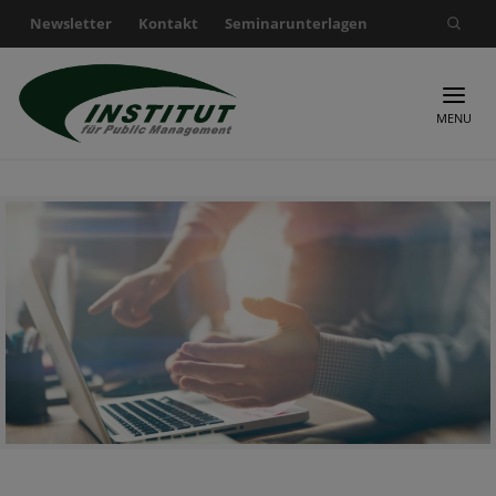
Newsletter
Kontakt
Seminarunterlagen
Suche nach:
MENU