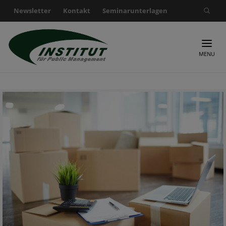
Newsletter
Kontakt
Seminarunterlagen
Suche nach:
MENU