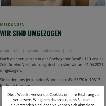
MELDUNGEN
WIR SIND UMGEZOGEN
8. April 2021
Gebührenkalkulation
IPM
Nach etlichen Jahren in der Boxhagener Straße 119 war es
Zeit für eine Veränderung, deshalb sind wir am 01.04.2021
umgezogen.
Sie finden uns jetzt in der Wönnichstraße 68/70 in 10317
Berlin Lichtenberg.
Diese Website verwendet Cookies, um Ihre Erfahrung zu
verbessern. Wir gehen davon aus, dass Sie damit
einverstanden sind, aber Sie können sich abmelden,