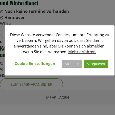
und Winterdienst
Noch keine Termine vorhanden
Hannover
WiTra
ZUM SEMINARANBIETER
Diese Website verwendet Cookies, um Ihre Erfahrung zu
verbessern. Wir gehen davon aus, dass Sie damit
einverstanden sind, aber Sie können sich abmelden,
Kalkulation von Gebühren für Straßenreinigung
wenn Sie dies wünschen.
Mehr erfahren
und Winterdienst
Noch keine Termine vorhanden
Cookie Einstellungen
Ablehnen
Akzeptieren
Hannover
NSI
ZUM SEMINARANBIETER
MEHR LADEN