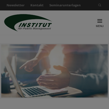
Newsletter
Kontakt
Seminarunterlagen
Suche nach:
MENU