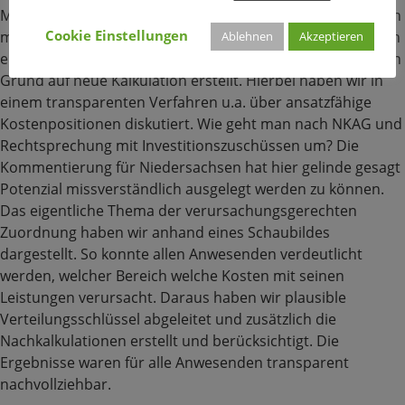
Management (IPM) in einem Intensiv-Workshop zusammen
Cookie Einstellungen
mit dem Kämmerer, der neuen Sachbearbeiterin und auch
Ablehnen
Akzeptieren
einer Vertreterin der kommunalen Rechtsaufsicht eine von
Grund auf neue Kalkulation erstellt. Hierbei haben wir in
einem transparenten Verfahren u.a. über ansatzfähige
Kostenpositionen diskutiert. Wie geht man nach NKAG und
Rechtsprechung mit Investitionszuschüssen um? Die
Kommentierung für Niedersachsen hat hier gelinde gesagt
Potenzial missverständlich ausgelegt werden zu können.
Das eigentliche Thema der verursachungsgerechten
Zuordnung haben wir anhand eines Schaubildes
dargestellt. So konnte allen Anwesenden verdeutlicht
werden, welcher Bereich welche Kosten mit seinen
Leistungen verursacht. Daraus haben wir plausible
Verteilungsschlüssel abgeleitet und zusätzlich die
Nachkalkulationen erstellt und berücksichtigt. Die
Ergebnisse waren für alle Anwesenden transparent
nachvollziehbar.