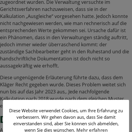
zugeordnet wurden. Die Verwaltung versuchte im
Gerichtsverfahren nachzuweisen, dass sie in der
Kalkulation „Ausgleiche“ vorgesehen hatte. Jedoch konnte
nicht nachgewiesen werden, wie man rechnerisch auf die
entsprechenden Werte gekommen sei. Ursache dafür ist
ein Phänomen, dass in den Verwaltungen ständig auftritt,
jedoch immer wieder überraschend kommt: der
zuständige Sachbearbeiter geht in den Ruhestand und die
handschriftliche Dokumentation ist doch nicht so
aussagekräftig wie erhofft.
Diese ungenügende Erläuterung führte dazu, dass dem
Kläger Recht gegeben wurde. Dieses Problem weitet sich
nun bis auf das Jahr 2023 aus,. Jede nachfolgende
Kalkulation nach 2018 wurde nach dem gleichen Muster
erstellt.
Diese Website verwendet Cookies, um Ihre Erfahrung zu
Die Lösung
verbessern. Wir gehen davon aus, dass Sie damit
einverstanden sind, aber Sie können sich abmelden,
Anfang November 2023 hat das Institut für Public
wenn Sie dies wünschen.
Mehr erfahren