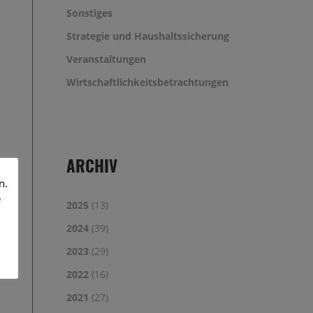
Sonstiges
Strategie und Haushaltssicherung
Veranstaltungen
Wirtschaftlichkeitsbetrachtungen
ARCHIV
n.
e
2025
(13)
2024
(39)
2023
(29)
2022
(16)
2021
(27)