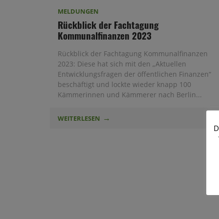
MELDUNGEN
Rückblick der Fachtagung
Kommunalfinanzen 2023
Rückblick der Fachtagung Kommunalfinanzen
2023: Diese hat sich mit den „Aktuellen
Entwicklungsfragen der öffentlichen Finanzen“
beschäftigt und lockte wieder knapp 100
Kämmerinnen und Kämmerer nach Berlin...
WEITERLESEN
D