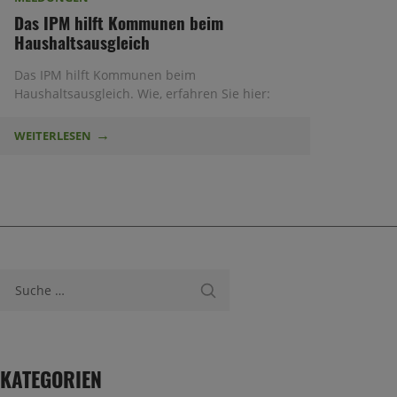
Das IPM hilft Kommunen beim
Haushaltsausgleich
Das IPM hilft Kommunen beim
Haushaltsausgleich. Wie, erfahren Sie hier:
WEITERLESEN
Suche nach:
KATEGORIEN