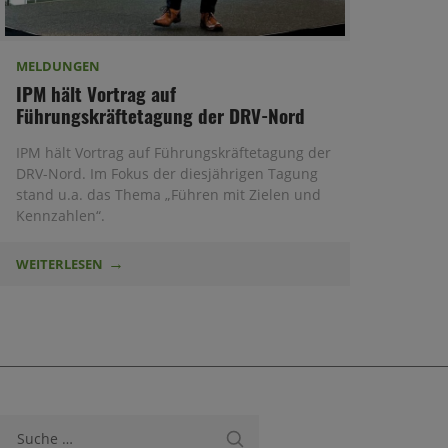
MELDUNGEN
IPM hält Vortrag auf
Führungskräftetagung der DRV-Nord
IPM hält Vortrag auf Führungskräftetagung der
DRV-Nord. Im Fokus der diesjährigen Tagung
stand u.a. das Thema „Führen mit Zielen und
Kennzahlen“.
WEITERLESEN
Suche nach: