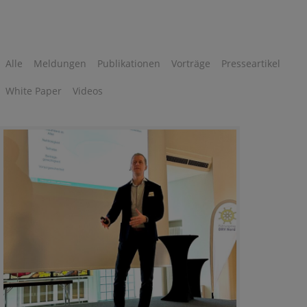
Alle
Meldungen
Publikationen
Vorträge
Presseartikel
White Paper
Videos