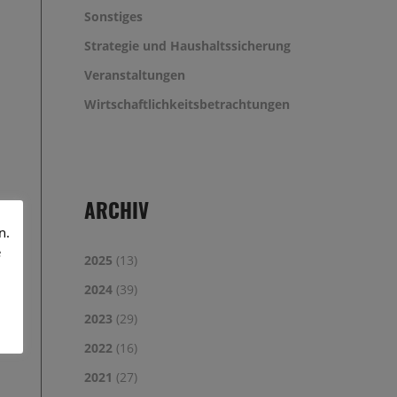
Sonstiges
Strategie und Haushaltssicherung
Veranstaltungen
Wirtschaftlichkeitsbetrachtungen
ARCHIV
n.
e
2025
(13)
2024
(39)
2023
(29)
2022
(16)
2021
(27)