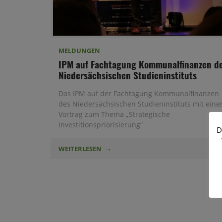
MELDUNGEN
IPM auf Fachtagung Kommunalfinanzen d
Niedersächsischen Studieninstituts
Das IPM auf der Fachtagung Kommunalfinanzen
des Niedersächsischen Studieninstituts mit eine
Vortrag zum Thema „Strategische
Investitionspriorisierung“
D
WEITERLESEN