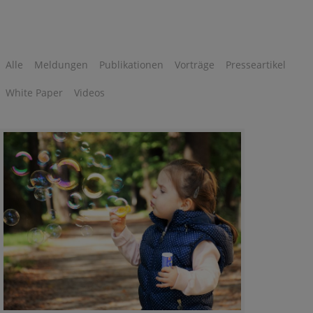
Alle
Meldungen
Publikationen
Vorträge
Presseartikel
White Paper
Videos