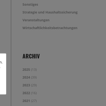
Sonstiges
Strategie und Haushaltssicherung
Veranstaltungen
Wirtschaftlichkeitsbetrachtungen
ARCHIV
n.
e
2025
(13)
2024
(39)
2023
(29)
2022
(16)
2021
(27)