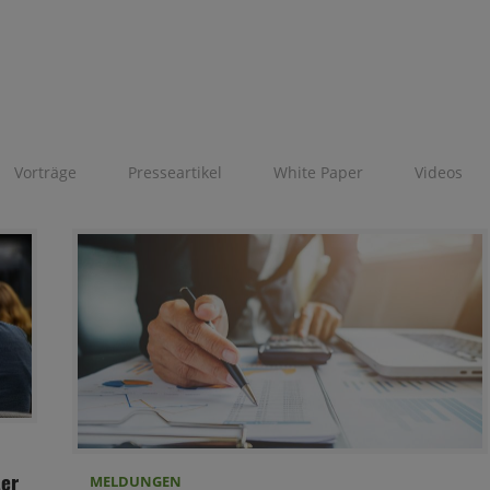
Vorträge
Presseartikel
White Paper
Videos
ter
MELDUNGEN