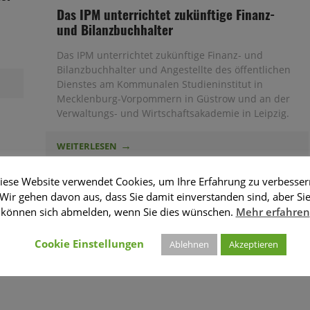
Das IPM unterrichtet zukünftige Finanz-
und Bilanzbuchhalter
Das IPM unterrichtet zukünftige Finanz- und
Bilanzbuchhalter und Angestellte des öffentlichen
Dienstes am Kommunalen Studieninstitut in
Mecklenburg-Vorpommern in Güstrow und an der
Verwaltungs- und Wirtschaftsakademie in Leipzig.
WEITERLESEN
iese Website verwendet Cookies, um Ihre Erfahrung zu verbesser
Wir gehen davon aus, dass Sie damit einverstanden sind, aber Si
können sich abmelden, wenn Sie dies wünschen.
Mehr erfahren
Cookie Einstellungen
Ablehnen
Akzeptieren