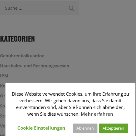
Suche nach:
KATEGORIEN
Gebührenkalkulation
Haushalts- und Rechnungswesen
IPM
Kosten- und Leistungsrechnung
Diese Website verwendet Cookies, um Ihre Erfahrung zu
Organisation und Management
verbessern. Wir gehen davon aus, dass Sie damit
Sonstiges
einverstanden sind, aber Sie können sich abmelden,
wenn Sie dies wünschen.
Mehr erfahren
Strategie und Haushaltssicherung
Veranstaltungen
Cookie Einstellungen
Ablehnen
Akzeptieren
Wirtschaftlichkeitsbetrachtungen