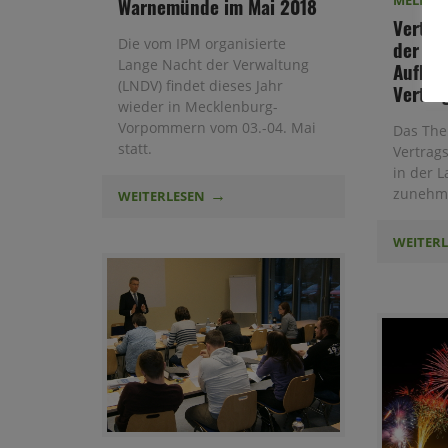
Warnemünde im Mai 2018
Vertra
Die vom IPM organisierte
der La
Lange Nacht der Verwaltung
Aufbau
(LNDV) findet dieses Jahr
Vertra
wieder in Mecklenburg-
Vorpommern vom 03.-04. Mai
Das Th
statt.
Vertrag
in der 
zunehm
WEITERLESEN
WEITER