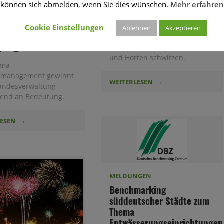
können sich abmelden, wenn Sie dies wünschen.
Mehr erfahren
gsmanagement in
Seit Oktober 2017 lässt die
ndesverwaltung –
aktuelle Rechtsprechung des
Cookie Einstellungen
Ablehnen
Akzeptieren
 des
OVG Berlin-Brandenburg die
gsregisters
Träger von Kindertagesstätten
und Horten schwitzen.
ema
smanagement gewinnt
WEITERLESEN
Landesverwaltung
end an Bedeutung.
LESEN
MELDUNGEN
Benchmarking
süddeutscher Städte zum
Thema
Entwässerungseinrichtungen