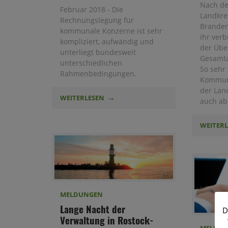
Nach de
Februar 2018 - Die
Landkre
Rechnungslegung für
Branden
kommunale Konzerne ist sehr
ihr ver
kompliziert, aufwändig und
der Übe
unterliegt bundesweit
Gesamta
unterschiedlichen
So sehr
Rahmenbedingungen.
Kommune
der Lan
WEITERLESEN
auch ab
WEITER
MELDUNGEN
Lange Nacht der
D
Verwaltung in Rostock-
MELDU