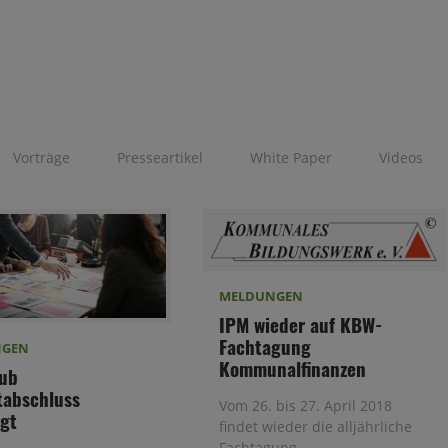
Vorträge
Presseartikel
White Paper
Videos
MELDUNGEN
IPM wieder auf KBW-
Fachtagung
NGEN
Kommunalfinanzen
ub
abschluss
Vom 26. bis 27. April 2018
gt
findet wieder die alljährliche
Fachtagung