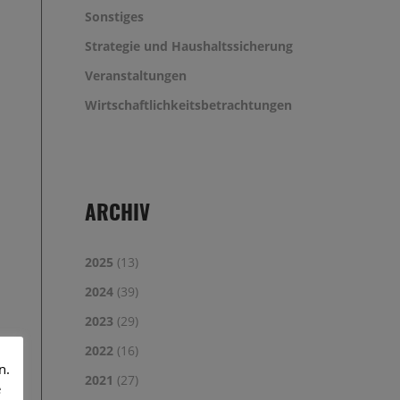
Sonstiges
Strategie und Haushaltssicherung
Veranstaltungen
Wirtschaftlichkeitsbetrachtungen
ARCHIV
2025
(13)
2024
(39)
2023
(29)
2022
(16)
n.
2021
(27)
e