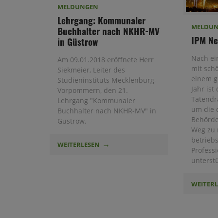
MELDUNGEN
Lehrgang: Kommunaler
MELDU
Buchhalter nach NKHR-MV
IPM Ne
in Güstrow
Nach ei
Am 09.01.2018 eröffnete Herr
mit sch
Siekmeier, Leiter des
einem g
Studieninstituts Mecklenburg-
Jahr ist
Vorpommern, den 21.
Tatendr
Lehrgang "Kommunaler
um die 
Buchhalter nach NKHR-MV" in
Behörde
Güstrow.
Weg zu
betriebs
WEITERLESEN
Professi
unterst
WEITER