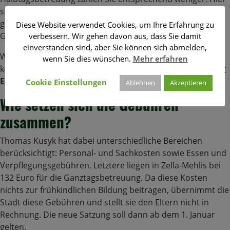
sind es 142 Euro. Wenn Eltern mehrere Kinder haben, die
gleichzeitig in die Betreuung gehen, verringert sich die
Diese Website verwendet Cookies, um Ihre Erfahrung zu
Gebühr.
verbessern. Wir gehen davon aus, dass Sie damit
einverstanden sind, aber Sie können sich abmelden,
Wenn Sie ein Digitalabo von insuedthueringen.de haben,
wenn Sie dies wünschen.
Mehr erfahren
können Sie den
Zeitungsartikel über die Kalkulation der
Elternbeiträge
hier online nachlesen.
Cookie Einstellungen
Ablehnen
Akzeptieren
Wie setzen sich die Gebühren
zusammen?
Thomas Kusyk hat dabei unterschiedliche Bereichen
berücksichtigt: Personal- und Sachkosten sowie Essen und
Verpflegungsgebühren. Letztere liegen in Zella-Mehlis bei
132 Euro für die Ganztagsbetreuung. Da diese Kosten
nichts zur frühkindlichen Bildung beitragen, übernimmt die
Stadt diese Gebühren und stellt sie den Eltern nicht in
Rechnung. Die neue Satzung soll dann ab dem 1. Januar
gelten.