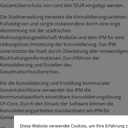
Gesamtüberschuss von rund 664 TEUR vorgelegt werden.
Die Stadtverwaltung bereitete die Konsolidierungsarbeiten
frühzeitig vor und sorgte insbesondere durch eine enge
Abstimmung mit der städtischen
Wohnungsbaugesellschaft WoBaGe und dem IPM für eine
reibungslose Umsetzung der Konsolidierung. Das IPM
unterstützte die Stadt durch Überleitung aller notwendigen
Buchhaltungsinformationen, Durchführen der
Konsolidierung und Erstellen des
Gesamtabschlussberichtes.
Für die Konsolidierung und Erstellung kommunaler
Gesamtabschlüsse verwendet das IPM die
kommunalspezifisch einsetzbare Konsolidierungslösung
CP-Cons. Durch den Einsatz der Software können die
Konsolidierungsarbeiten standardisiert am IPM für
Gemeinden und Städte durchgeführt werden.
Diese Website verwendet Cookies, um Ihre Erfahrung 