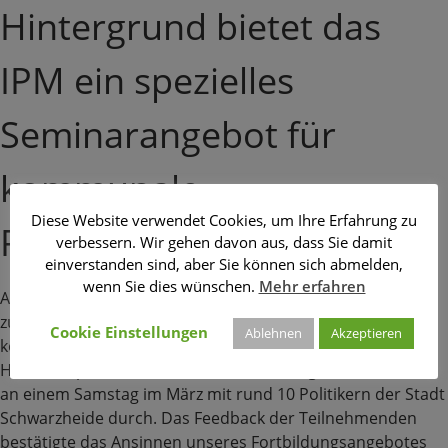
Hintergrund bietet das
IPM ein spezielles
Seminarangebot für
kommunale
Diese Website verwendet Cookies, um Ihre Erfahrung zu
Parlamentarier an.
verbessern. Wir gehen davon aus, dass Sie damit
einverstanden sind, aber Sie können sich abmelden,
wenn Sie dies wünschen.
Mehr erfahren
An ein bis zwei Tagen werden die wichtigsten Grundlagen
zur doppischen Haushaltssystematik vermittelt und
Cookie Einstellungen
Ablehnen
Akzeptieren
konkrete Fragen zum Zahlenwerk des örtlichen
Haushaltsplans diskutiert. Diese Schulung führte das IPM
an einem Samstag im März mit rund 10 Politikern der Stadt
Schwarzheide durch. Das Feedback der Teilnehmenden
bestätigte das Ansinnen unseres Fortbildungsangebotes