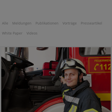
Alle
Meldungen
Publikationen
Vorträge
Presseartikel
White Paper
Videos