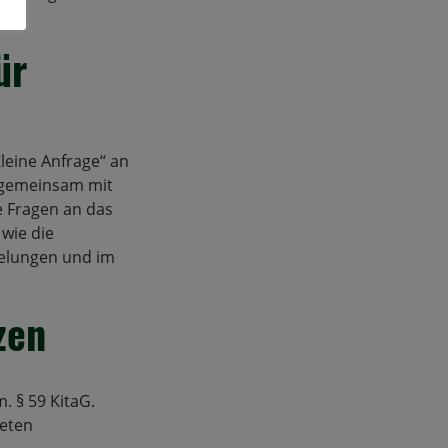
ür
leine Anfrage“ an
e gemeinsam mit
e Fragen an das
 wie die
gelungen und im
zen
. § 59 KitaG.
eten