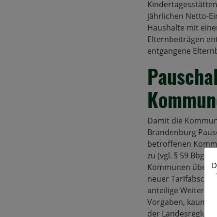
Kindertagesstätten
jährlichen Netto-E
Haushalte mit eine
Elternbeiträgen e
entgangene Elternb
Pauschal
Kommun
Damit die Kommune
Brandenburg Pausch
betroffenen Kommun
zu (vgl. § 59 BbgKi
D
Kommunen über ein
neuer Tarifabschlüs
anteilige Weiterga
Vorgaben, kaum mö
der Landesreglung 