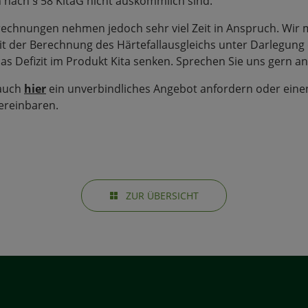
nach § 58 KitaG nicht auskömmlich sind.
chnungen nehmen jedoch sehr viel Zeit in Anspruch. Wir m
it der Berechnung des Härtefallausgleichs unter Darlegun
as Defizit im Produkt Kita senken. Sprechen Sie uns gern an
 auch
hier
ein unverbindliches Angebot anfordern oder eine
ereinbaren.
ZUR ÜBERSICHT