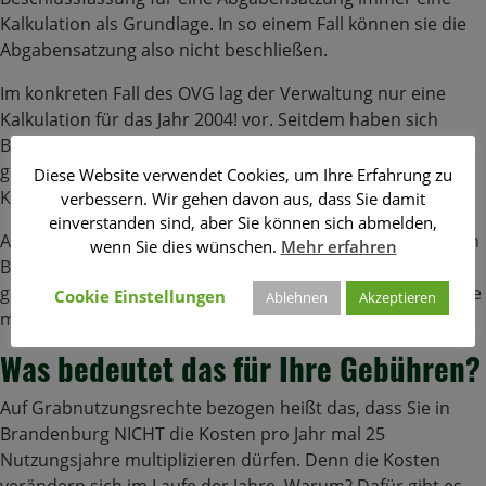
Kalkulation als Grundlage. In so einem Fall können sie die
Abgabensatzung also nicht beschließen.
Im konkreten Fall des OVG lag der Verwaltung nur eine
Kalkulation für das Jahr 2004! vor. Seitdem haben sich
Bundesgesetz (SGB VIII) und Landesgesetze erheblich
geändert, was ihren Einfluss auf die
Diese Website verwendet Cookies, um Ihre Erfahrung zu
Kalkulationsgrundlagen angeht.
verbessern. Wir gehen davon aus, dass Sie damit
einverstanden sind, aber Sie können sich abmelden,
Auch das Verwaltungsgericht Cottbus (
VG 6 L 151/16
) ist in
wenn Sie dies wünschen.
Mehr erfahren
Bezug auf die Friedhofsgebühren zu folgendem Urteil
gekommen: Für sie gilt: Leistungs- und Kalkulationsperiode
Cookie Einstellungen
Ablehnen
Akzeptieren
müssen deckungsgleich sein.
Was bedeutet das für Ihre Gebühren?
Auf Grabnutzungsrechte bezogen heißt das, dass Sie in
Brandenburg NICHT die Kosten pro Jahr mal 25
Nutzungsjahre multiplizieren dürfen. Denn die Kosten