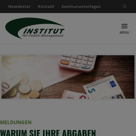
Newsletter
Kontakt
Seminarunterlagen
Suche nach:
MENU
MELDUNGEN
WARUM SIE IHRE ABGABEN